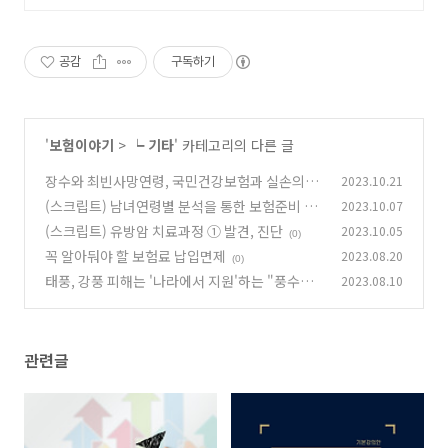
공감
구독하기
'
보험이야기
>
┕ 기타
' 카테고리의 다른 글
장수와 최빈사망연령, 국민건강보험과 실손의료
2023.10.21
비
(스크립트) 남녀연령별 분석을 통한 보험준비 방
2023.10.07
(0)
법
(스크립트) 유방암 치료과정 ① 발견, 진단
2023.10.05
(0)
(0)
꼭 알아둬야 할 보험료 납입면제
2023.08.20
(0)
태풍, 강풍 피해는 '나라에서 지원'하는 "풍수해
2023.08.10
보험"으로
(0)
관련글