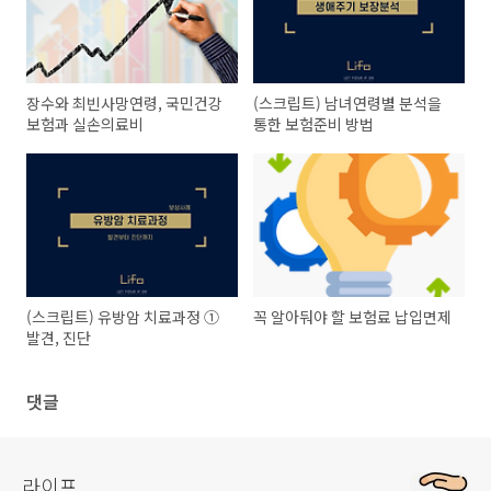
장수와 최빈사망연령, 국민건강
(스크립트) 남녀연령별 분석을
보험과 실손의료비
통한 보험준비 방법
(스크립트) 유방암 치료과정 ①
꼭 알아둬야 할 보험료 납입면제
발견, 진단
댓글
라이프