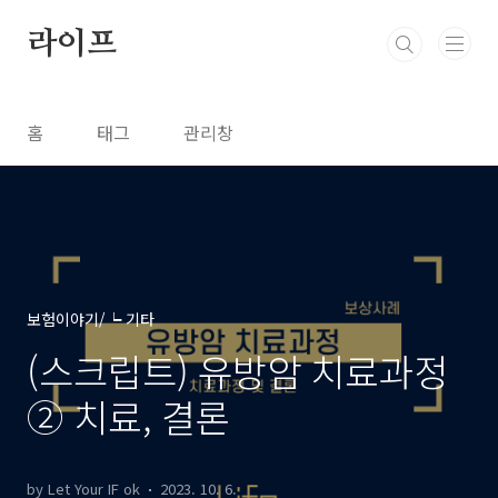
본문 바로가기
라이프
홈
태그
관리창
보험이야기/┕ 기타
(스크립트) 유방암 치료과정
② 치료, 결론
by Let Your IF ok
2023. 10. 6.