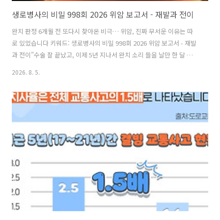
생로병사의 비밀 998회 2026 위암 보고서 - 재발과 전이
완치 판정 6개월 전 또다시 찾아온 비극… 위암, 진짜 무서운 이유는 따
로 있었습니다 키워드: 생로병사의 비밀 998회 2026 위암 보고서 - 재발
과 전이"수술 잘 끝났고, 이제 5년 지나서 완치 소리 들을 날만 한 달 남았
습니다." 병원에서 이 말을 들으면 세상 다 얻은 것 같지요? 이제 몸 좀 챙
2026. 8. 5.
기면서 자식들 다 키워놓고 숨 좀 돌리나 싶을 때입니다. 그런데… 완치
도장 찍기 딱 6개월 전, 암이 온몸으로 다시 퍼졌다는 진단을 받는다면 어
떤 심정이실까요? 최근 방송된 편을 보며 제 가슴이 쿵 내려앉았습니다.
60대 이상 우리 언니, 동생분들! "나는 암 수술받았으니 이제 끝이다" 하
고 안심하셨던 분 계시다면, 오늘 이 글을 딱 3분만 집중해서 읽어보세
요. 암보다 더 무서운 '그 놈'의 진짜 정체가..