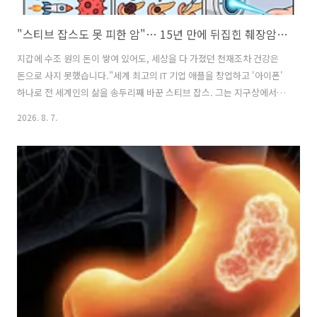
"스티브 잡스도 못 피한 암"… 15년 만에 뒤집힌 췌장암의 충격적 반전"
지갑에 수조 원의 돈이 쌓여 있어도, 세상을 다 가졌던 천재조차 건강은
돈으로 사지 못했습니다."세계 최고의 IT 기업 애플을 창업하고 '아이폰'
하나로 전 세계인의 삶을 송두리째 바꾼 스티브 잡스. 그는 지구상에서
가장 풍족한 부와 명예, 최첨단 인프라를 누리던 인물이었습니다. 하지만
2026. 8. 7.
2011년, 불과 56세의 나이에 세상을 떠났습니다. 그를 무너뜨린 원인은
바로 '췌장암'이었습니다.당시 온 세계는 엄청난 충격에 빠졌습니다. "세
계 최고 부자도 췌장암에 걸리니까 별수 없구나", "췌장암은 걸리면 무조
건 끝이구나" 하는 절망적인 공포가 전 세계를 덮쳤습니다. 정말 췌장암
은 여전히 걸리면 손 쓸 수 없는 불치병일까요? 단언컨대 아닙니다. 스티
브 잡스가 세상을 떠난 지 10여 년이 지난 지금, 의학계에서는 ..