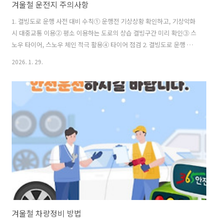
겨울철 운전지 주의사항
1. 결빙도로 운행 사전 대비 수칙① 운행전 기상상황 확인하고, 기상악화
시 대중교통 이용② 평소 이용하는 도로의 상습 결빙구간 미리 확인③ 스
노우 타이어, 스노우 체인 적극 활용④ 타이어 점검 2. 결빙도로 운행 중
대비 수칙① 겨울철 새벽 및 이른 아침 시간대 운전 시 서행운전② 눈, 살
2026. 1. 29.
얼음 노면 주행 시 충분한 안전거리 유지③ 고가차도, 교량, 터널, 지하차
도, 산모퉁이 음영지역 등 결빙 취약구간 운행 시 서행운전④ 커브 길은
미리 감속, 급제동, 급가속, 급핸들 조작하지 않기⑤ 빙판길, 내리막길은
엔진 브레이크로 기어 변속하여 차량의 속도 줄이기
겨울철 차량정비 방법